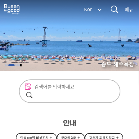
통
부
Kor
합
산
검
메
광
색
뉴
역
시
BUSAN
METROPOLITAN
CITY
해운대 해수욕장
광안리 해수욕장
송도 해수욕장
안내
민생100일 비상조치
무더위 쉼터
고유가 피해지원금