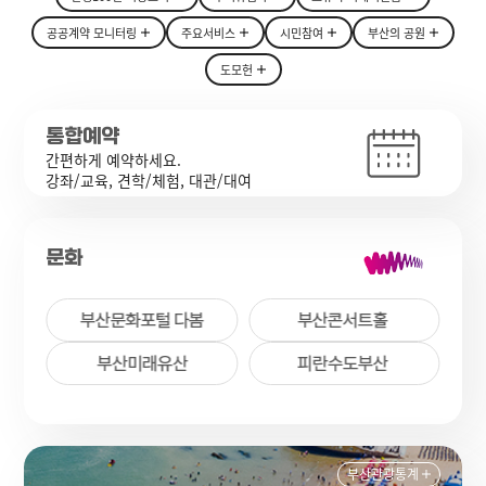
공공계약 모니터링
주요서비스
시민참여
부산의 공원
도모헌
통합예약
간편하게 예약하세요.
강좌/교육, 견학/체험, 대관/대여
문화
부산관광통계