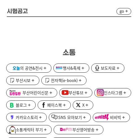
go
시험공고
소통
오늘
의 공연&전시
행사&축제
보도자료
부산시보
전자책(e-book)
부산어린이신문
부산튜브
인스타그램
블로그
페이스북
X
카카오스토리
SNS 모아보기
비비빅
소통캐릭터 부기
부산영어방송