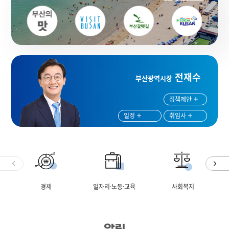
전재수
부산광역시장
정책제안
일정
취임사
경제
일자리·노동·교육
사회복지
알림