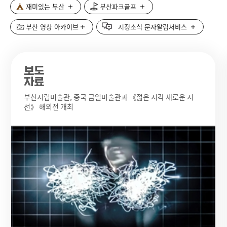
재미있는 부산
부산파크골프
부산 영상 아카이브
시정소식 문자알림서비스
보도
자료
부산시립미술관, 중국 금일미술관과 《젊은 시각 새로운 시
선》 해외전 개최
보
도
자
료
썸
네
일
이
미
지