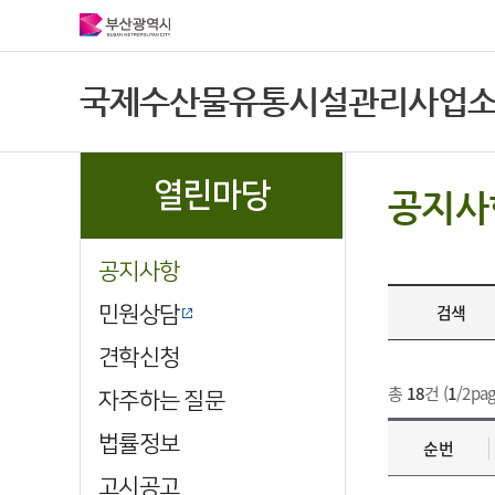
국제수산물유통시설관리사업
열린마당
공지사
공지사항
검색
민원상담
견학신청
총
18
건 (
1
/2pag
자주하는 질문
법률정보
순번
고시공고