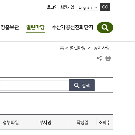
로그인
회원가입
GO
시장홍보관
열린마당
수산가공선진화단지
>
열린마당
>
공지사항
홈
검색
첨부파일
부서명
작성일
조회수