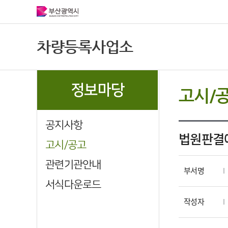
차량등록사업소
정보마당
고시/
공지사항
법원판결에
고시/공고
관련기관안내
부서명
서식다운로드
작성자