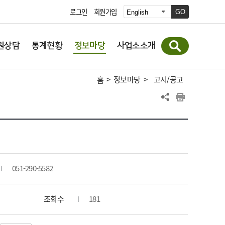
로그인
회원가입
GO
원상담
통계현황
정보마당
사업소소개
>
정보마당
>
고시/공고
홈
051-290-5582
조회수
181