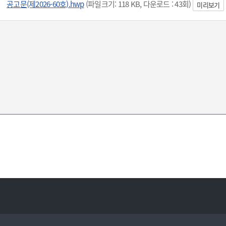
공고문(제2026-60호).hwp
(파일크기: 118 KB, 다운로드 : 43회)
미리보기